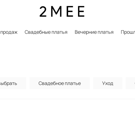
 продаж
Свадебные платья
Вечерние платья
Прошл
выбрать
Свадебное платье
Уход